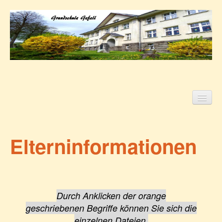
Startseite
Unsere Schule
Pädagogische Grundsätze
Elterninformationen
Eindrücke und Höhepunkte
Elterninformationen
Durch Anklicken der orange
geschriebenen Begriffe können Sie sich die
einzelnen Dateien,